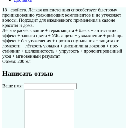
Доставка
18+ свойств. Лёгкая консистенция способствует быстрому
проникновению ухаживающих компонентов и не утяжеляет
волосы. Подходит для ежедневного применения в салоне
красоты и дома.
Лёгкое расчёсывание + термозащита + блеск + антистатик-
эффект + защита цвета + УФ-защита + увлажнение + push up-
эффект + без утяжеления + против спутывания + защита от
ломкости + лёгкость укладки + дисциплина локонов + пре-
стайлинг + шелковистость + упругость + пролонгированный
уход + мгновенный результат
Объём: 200 мл
Написать отзыв
Ваше имя: