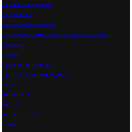
Обработка инструмента
Окрашивание
Оксигенты и Окислители
Педикюрные, косметологические кресла, подставки
Пеньюары
Плойки
Против выпадения волос
Профессиональная серия для тела
Пудра
Распылители
Расчески
Роскошь Коллагена
Седина