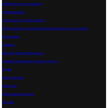
Обработка инструмента
Окрашивание
Оксигенты и Окислители
Педикюрные, косметологические кресла, подставки
Пеньюары
Плойки
Против выпадения волос
Профессиональная серия для тела
Пудра
Распылители
Расчески
Роскошь Коллагена
Седина