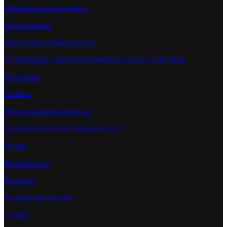
Обработка инструмента
Окрашивание
Оксигенты и Окислители
Педикюрные, косметологические кресла, подставки
Пеньюары
Плойки
Против выпадения волос
Профессиональная серия для тела
Пудра
Распылители
Расчески
Роскошь Коллагена
Седина