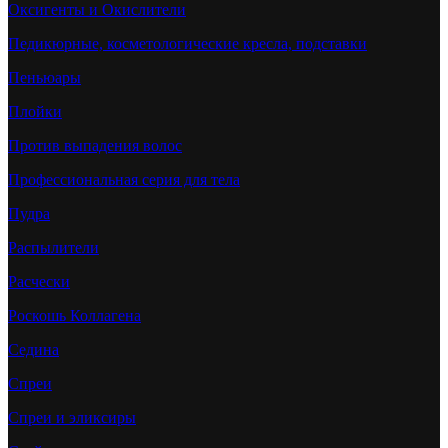
Оксигенты и Окислители
Педикюрные, косметологические кресла, подставки
Пеньюары
Плойки
Против выпадения волос
Профессиональная серия для тела
Пудра
Распылители
Расчески
Роскошь Коллагена
Седина
Спреи
Спреи и эликсиры