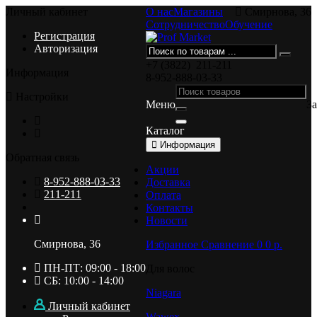
Личный кабинет
О нас
Магазины
Смирнова, 36
Сотрудничество
Обучение
Регистрация
Авторизация
+7 (3822)
211-211
Информация
8-952-888-03-33
Настройки
Меню
З
Каталог
Информация
Обратная связь
Акции
8-952-888-03-33
Доставка
211-211
Оплата
Контакты
Новости
Смирнова, 36
Избранное
Сравнение
0
0 p.
ПН-ПТ: 09:00 - 18:00
Для волос
СБ: 10:00 - 14:00
Niagara
Личный кабинет
Wawex