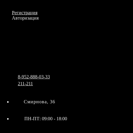
Личный кабинет
Регистрация
Авторизация
Информация
Настройки
+7 (3822)
211-211
8-952-888-03-33
Меню
Закрыть
Избранное
Сравнение
0
Для волос
Обратная связь
Niagara
8-952-888-03-33
Wawex
211-211
Аксессуары
Смирнова, 36
Аксессуары для окрашивания
Аксессуары для солярия
ПН-ПТ: 09:00 - 18:00
Бальзамы