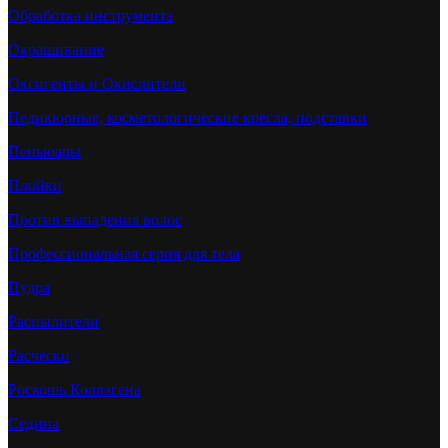
Обработка инструмента
Окрашивание
Оксигенты и Окислители
Педикюрные, косметологические кресла, подставки
Пеньюары
Плойки
Против выпадения волос
Профессиональная серия для тела
Пудра
Распылители
Расчески
Роскошь Коллагена
Седина