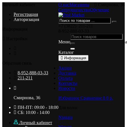
Личный кабинет
О нас
Магазины
Смирнова, 36
Сотрудничество
Обучение
Регистрация
Авторизация
+7 (3822)
211-211
Информация
8-952-888-03-33
Настройки
Меню
З
Каталог
Информация
Обратная связь
Акции
8-952-888-03-33
Доставка
211-211
Оплата
Контакты
Новости
Смирнова, 36
Избранное
Сравнение
0
0 p.
ПН-ПТ: 09:00 - 18:00
Для волос
СБ: 10:00 - 14:00
Niagara
Личный кабинет
Wawex