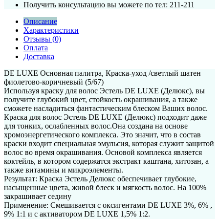
Получить консультацию вы можете по тел: 211-211
Описание
Характеристики
Отзывы (0)
Оплата
Доставка
DE LUXE Основная палитра, Краска-уход /светлый шатен
фиолетово-коричневый (5/67)
Используя краску для волос Эстель DE LUXE (Делюкс), вы
получите глубокий цвет, стойкость окрашивания, а также
сможете насладиться фантастическим блеском Ваших волос.
Краска для волос Эстель DE LUXE (Делюкс) подходит даже
для тонких, ослабленных волос.Она создана на основе
хромоэнергетического комплекса. Это значит, что в состав
краски входит специальная эмульсия, которая служит защитой
волос во время окрашивания. Основой комплекса является
коктейль, в котором содержатся экстракт каштана, хитозан, а
также витамины и микроэлементы.
Результат: Краска Эстель Делюкс обеспечивает глубокие,
насыщенные цвета, живой блеск и мягкость волос. На 100%
закрашивает седину
Применение: Смешивается с оксигентами DE LUXE 3%, 6% ,
9% 1:1 и с активатором DE LUXE 1,5% 1:2.