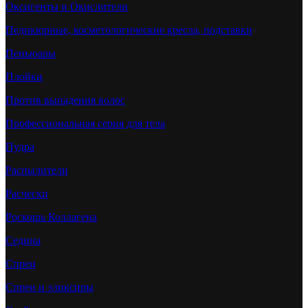
Оксигенты и Окислители
Педикюрные, косметологические кресла, подставки
Пеньюары
Плойки
Против выпадения волос
Профессиональная серия для тела
Пудра
Распылители
Расчески
Роскошь Коллагена
Седина
Спреи
Спреи и эликсиры