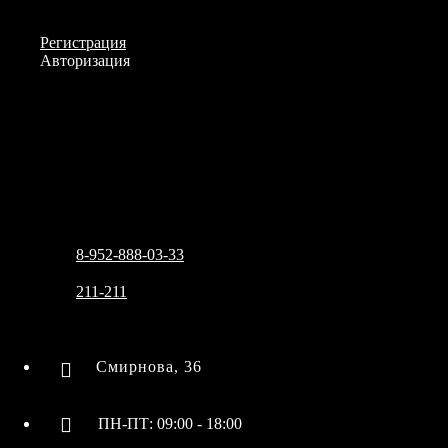
Личный кабинет
Смирнова, 36
Регистрация
Авторизация
Информация
Настройки
+7 (3822)
211-211
8-952-888-03-33
Меню
Закрыть
Избранное
Сравнение
0
Для волос
Обратная связь
Niagara
8-952-888-03-33
Wawex
211-211
Аксессуары
Аксессуары для окрашивания
Смирнова, 36
Аксессуары для солярия
Бальзамы
ПН-ПТ: 09:00 - 18:00