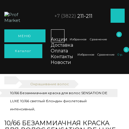
211-211
+7 (3822)
0
МЕНЮ
Акции
Избранное
Сравнение
Доставка
0
Оплата
Каталог
Избранное
Сравнение
0 p.
Контакты
Новости
Окрашивание волос
10/66 Безаммиачная краска для волос SENSATION DE
LUXE 10/66 светлый блондин фиолетовый
интенсивный,
10/66 БЕЗАММИАЧНАЯ КРАСКА