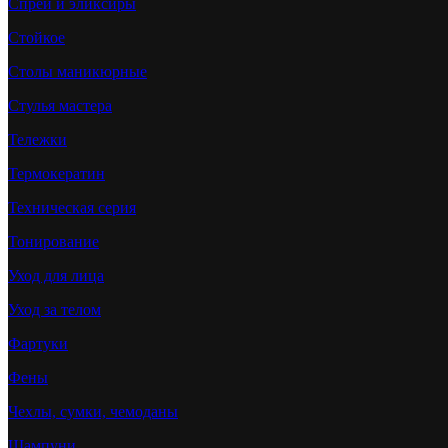
Спреи и эликсиры
Стойкое
Столы маникюрные
Стулья мастера
Тележки
Термокератин
Техническая серия
Тонирование
Уход для лица
Уход за телом
Фартуки
Фены
Чехлы, сумки, чемоданы
Шампуни