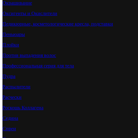
Окрашивание
Оксигенты и Окислители
Педикюрные, косметологические кресла, подставки
Пеньюары
Плойки
Против выпадения волос
Профессиональная серия для тела
Пудра
Распылители
Расчески
Роскошь Коллагена
Седина
Спреи