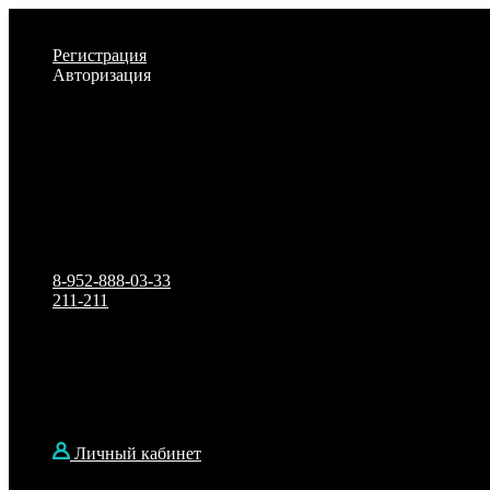
Личный кабинет
Регистрация
Авторизация
Информация
Настройки
Обратная связь
8-952-888-03-33
211-211
Смирнова, 36
ПН-ПТ: 09:00 - 18:00
СБ: 10:00 - 14:00
Личный кабинет